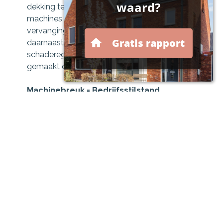
dekking tegen de materiële schade aan de
machines zelf. De verzekering vergoedt de
vervangingskosten of de reparatiekosten en
daarnaast vaak ook de opruimingskosten,
schaderegelingskosten en de kosten
gemaakt om de schade te beperken.
Machinebreuk = Bedrijfsstilstand
Denk maar aan een verbrande motor, assen
die vastlopen door een gebrek aan smering ,
een machine die wordt gestolen of
beschadigd door een brand...
Een klein deel van deze risico's valt onder uw
Inventaris & Goederenverzekering, doch deze
verzekering kent een beperkte dekking. Er zijn
er echter nog tal van andere risico's die
specifiek zijn voor uw machine en waarvoor er