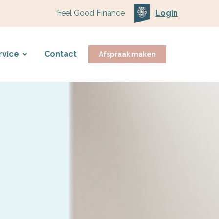
Feel Good Finance
Login
rvice
Contact
Afspraak maken