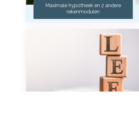
Maximale hypotheek en 2 andere
rekenmodulen
Lenen & Krediet
3 rekenmodulen staan hier voor u
klaar!