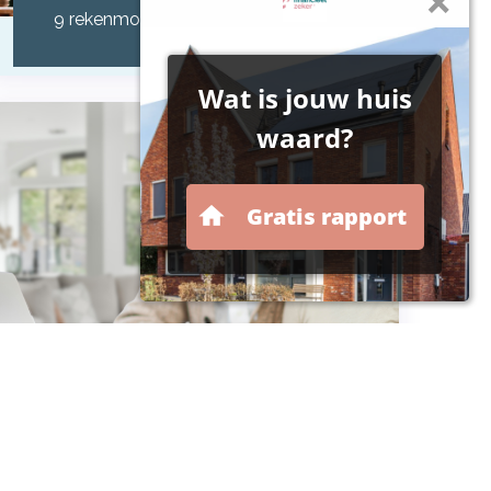
9 rekenmodulen staan hier voor u
klaar!
Overige modulen
7 diverse rekenmodulen