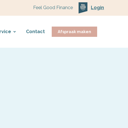
Feel Good Finance
Login
rvice
Contact
Afspraak maken