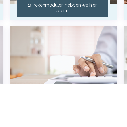
15 rekenmodulen hebben we hier
voor u!
Werk & Fiscus
Erfbelasting, bijtelling auto etc...
10 rekenmodulen: gebruik ze!