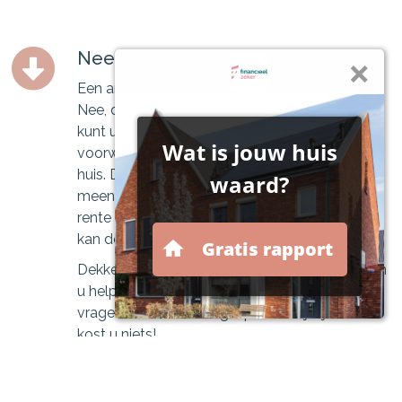
Neem contact met ons op
Een ander huis, dus een nieuwe hypotheek?
Nee, dat hoeft niet. Bij veel geldverstrekkers
kunt u uw hypotheek en de aantrekkelijke
voorwaarden meeverhuizen naar uw nieuwe
huis. Dit wordt ook wel de verhuisregeling of
meeneemregeling genoemd. Als u een lage
rente of aantrekkelijke hypotheekvorm heeft,
kan de verhuisregeling erg interessant zijn.
Dekker Financieel Advies | Financieel Zeker kan
u helpen met het beantwoorden van al uw
vragen. Een oriëntatiegesprek is vrijblijvend en
kost u niets!
Maak hier een afspraak